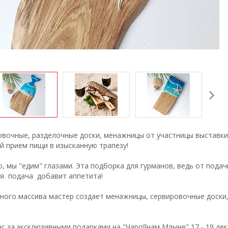
овочные, разделочные доски, менажницы от участницы выставк
 прием пищи в изысканную трапезу!
, мы "едим" глазами. Эта подборка для гурманов, ведь от пода
ая подача добавит аппетита!
ного массива мастер создает менажницы, сервировочные доски,
.
с за эксклюзивными подарками на "Чароўнам Млыне" 17 - 19 дека