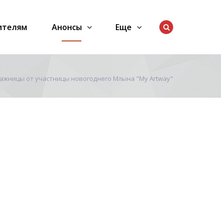
ителям
Анонсы
Еще
ажницы от участницы новогоднего Млына "My Artway"