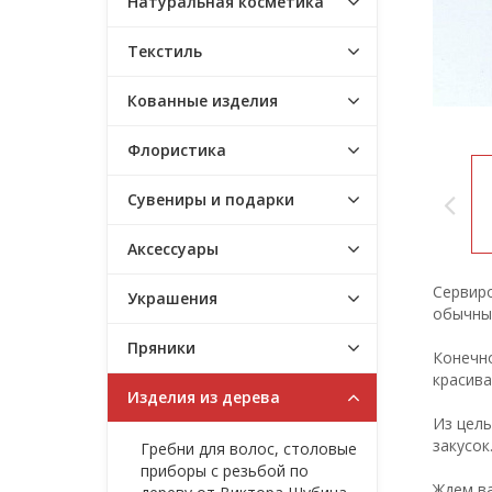
Натуральная косметика
Текстиль
Кованные изделия
Флористика
Сувениры и подарки
Аксессуары
Сервир
Украшения
обычный
Пряники
Конечно
красив
Изделия из дерева
Из цель
закусок
Гребни для волос, столовые
приборы с резьбой по
Ждем ва