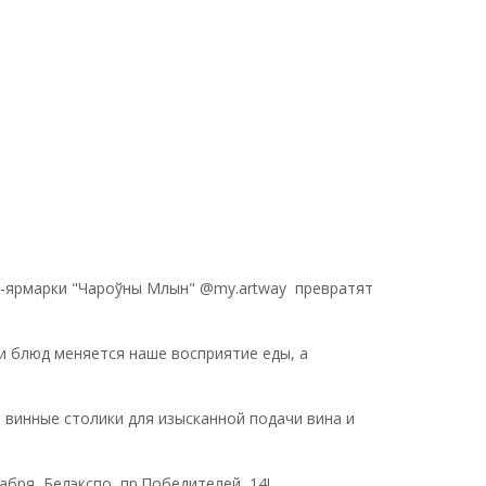
и-ярмарки "Чароўны Млын" @my.artway превратят
чи блюд меняется наше восприятие еды, а
 винные столики для изысканной подачи вина и
бря, Белэкспо, пр.Победителей, 14!