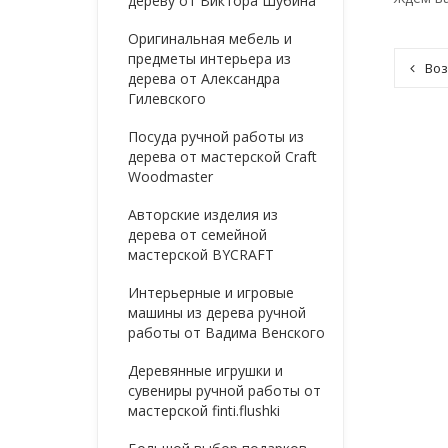
дереву от Виктора Шубина
Оригинальная мебель и
предметы интерьера из
Воз
дерева от Александра
Гилевского
Посуда ручной работы из
дерева от мастерской Craft
Woodmaster
Авторские изделия из
дерева от семейной
мастерской BYCRAFT
Интерьерные и игровые
машины из дерева ручной
работы от Вадима Венского
Деревянные игрушки и
сувениры ручной работы от
мастерской finti.flushki